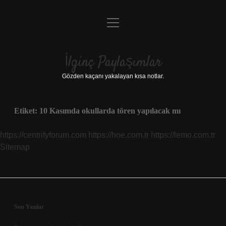
menüyü
Anasayfa
aç
Gizlilik Politikası
İlginç Paylaşımlar
Yasal Uyarı
Gözden kaçanı yakalayan kısa notlar.
Hakkımızda
Etiket:
10 Kasımda okullarda tören yapılacak mı
https://centrifyforum.com
https://hoe.com.tr
https://lemo.com.tr
Sitemap
Sidebar
Son Yazılar