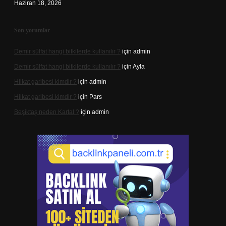
Haziran 18, 2026
Son yorumlar
Demir sülfat hangi bitkilerde kullanılır ?
için
admin
Demir sülfat hangi bitkilerde kullanılır ?
için
Ayla
Hilkat garibesi kimdir ?
için
admin
Hilkat garibesi kimdir ?
için
Pars
Beşiktaş neden Kartal ?
için
admin