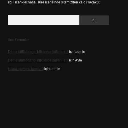
ilgili içerikler yasal süre içerisinde sitemizden kaldırılacaktır.
Arama
Son Yorumlar
Demir sülfat hangi bitkilerde kullanılır ?
için
admin
Demir sülfat hangi bitkilerde kullanılır ?
için
Ayla
Hilkat garibesi kimdir ?
için
admin
sino