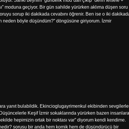
oluyor. Sanki beynim “gündelik mod”dan çıkıp “derin felsefe +
” moduna geçiyor. Bir gün sahilde yürürken aklıma düşen soru
oruyu sorup iki dakikada cevabını öğrenir. Ben ise o iki dakikad
en neden böyle düşündüm?” döngüsüne giriyorum. İzmir
ulara yanıt bulabildik. Ekincioglugayrimenkul ekibinden sevgilerle
Düşüncelerle Keşif İzmir sokaklarında yürürken bazen insanlar
ekilde hepimizin ortak bir noktası var” diyorum kendi kendime.
dı nedir? sorusu bir anda hem komik hem de düşündürücü bir