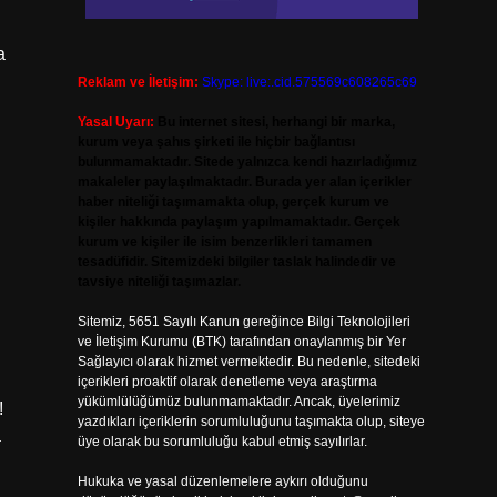
a
Reklam ve İletişim:
Skype: live:.cid.575569c608265c69
Yasal Uyarı:
Bu internet sitesi, herhangi bir marka,
kurum veya şahıs şirketi ile hiçbir bağlantısı
bulunmamaktadır. Sitede yalnızca kendi hazırladığımız
makaleler paylaşılmaktadır. Burada yer alan içerikler
haber niteliği taşımamakta olup, gerçek kurum ve
kişiler hakkında paylaşım yapılmamaktadır. Gerçek
kurum ve kişiler ile isim benzerlikleri tamamen
tesadüfidir. Sitemizdeki bilgiler taslak halindedir ve
tavsiye niteliği taşımazlar.
Sitemiz, 5651 Sayılı Kanun gereğince Bilgi Teknolojileri
ve İletişim Kurumu (BTK) tarafından onaylanmış bir Yer
Sağlayıcı olarak hizmet vermektedir. Bu nedenle, sitedeki
içerikleri proaktif olarak denetleme veya araştırma
yükümlülüğümüz bulunmamaktadır. Ancak, üyelerimiz
!
yazdıkları içeriklerin sorumluluğunu taşımakta olup, siteye
a
üye olarak bu sorumluluğu kabul etmiş sayılırlar.
Hukuka ve yasal düzenlemelere aykırı olduğunu