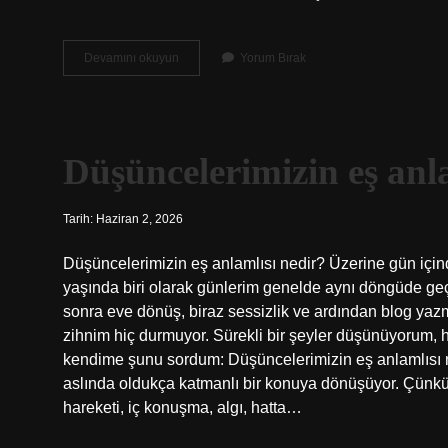
Kozmoloji
Devamını okuyun
Yorum Bırak
hangi
bölümdedir
?
Düşüncelerimizin eş anla
Tarih: Haziran 2, 2026
Düşüncelerimizin eş anlamlısı nedir? Üzerine gün iç
yaşında biri olarak günlerim genelde aynı döngüde geçiy
sonra eve dönüş, biraz sessizlik ve ardından blog yazm
zihnim hiç durmuyor. Sürekli bir şeyler düşünüyorum, 
kendime şunu sordum: Düşüncelerimizin eş anlamlısı ned
aslında oldukça katmanlı bir konuya dönüşüyor. Çünkü 
hareketi, iç konuşma, algı, hatta…