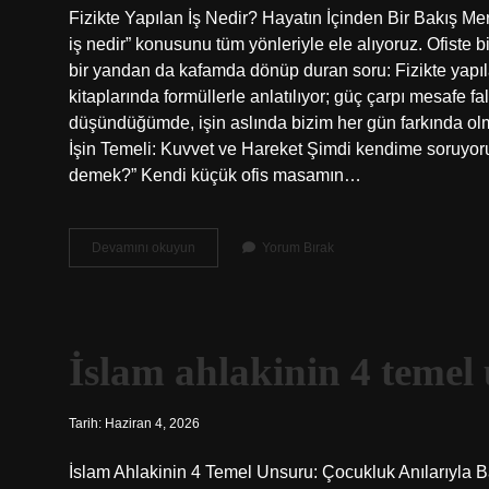
Fizikte Yapılan İş Nedir? Hayatın İçinden Bir Bakış M
iş nedir” konusunu tüm yönleriyle ele alıyoruz. Ofiste
bir yandan da kafamda dönüp duran soru: Fizikte yapı
kitaplarında formüllerle anlatılıyor; güç çarpı mesafe
düşündüğümde, işin aslında bizim her gün farkında olm
İşin Temeli: Kuvvet ve Hareket Şimdi kendime soruyor
demek?” Kendi küçük ofis masamın…
Fizikte
Devamını okuyun
Yorum Bırak
yapılan
iş
nedir
?
İslam ahlakinin 4 temel
Tarih: Haziran 4, 2026
İslam Ahlakinin 4 Temel Unsuru: Çocukluk Anılarıyla B