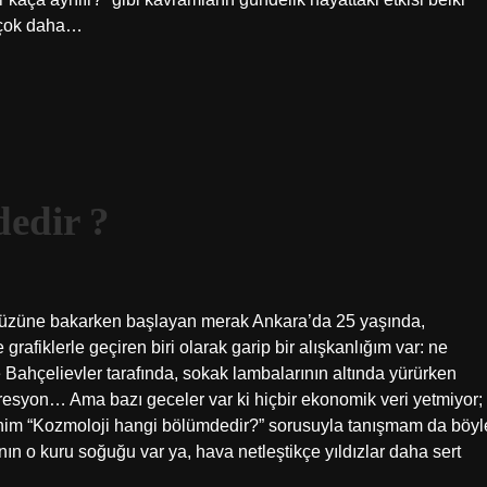
 çok daha…
edir ?
yüzüne bakarken başlayan merak Ankara’da 25 yaşında,
grafiklerle geçiren biri olarak garip bir alışkanlığım var: ne
 Bahçelievler tarafında, sokak lambalarının altında yürürken
resyon… Ama bazı geceler var ki hiçbir ekonomik veri yetmiyor;
enim “Kozmoloji hangi bölümdedir?” sorusuyla tanışmam da böyl
ın o kuru soğuğu var ya, hava netleştikçe yıldızlar daha sert