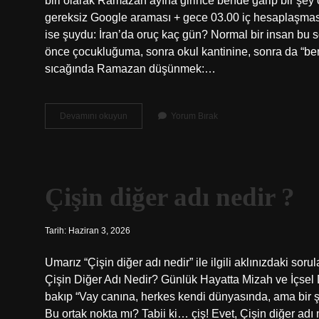
biri olarak Ramazan ayına girince bende garip bir şey 
gereksiz Google araması + gece 03.00 iç hesaplaşması
ise şuydu: İran’da oruç kaç gün? Normal bir insan bu s
önce çocukluğuma, sonra okul kantinine, sonra da “b
sıcağında Ramazan düşünmek:…
İran’da
Devamını okuyun
Yorum Bırak
oruç
kaç
gün
?
Çişin diğer adı nedir ?
Tarih: Haziran 3, 2026
Umarız “Çişin diğer adı nedir” ile ilgili aklınızdaki sor
Çişin Diğer Adı Nedir? Günlük Hayatta Mizah ve İçsel 
bakıp “Vay canına, herkes kendi dünyasında, ama bir ş
Bu ortak nokta mı? Tabii ki… çiş! Evet, Çişin diğer a