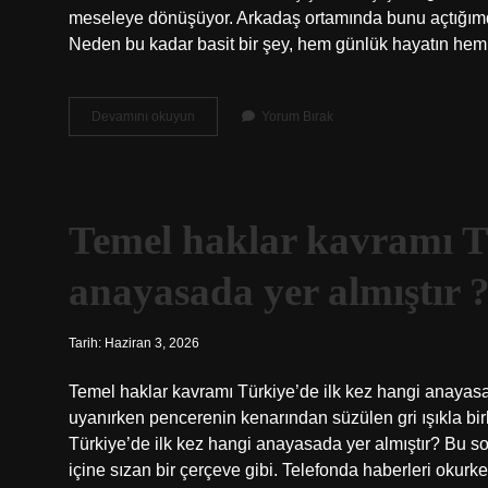
meseleye dönüşüyor. Arkadaş ortamında bunu açtığım
Neden bu kadar basit bir şey, hem günlük hayatın hem
Çişin
Devamını okuyun
Yorum Bırak
diğer
adı
nedir
?
Temel haklar kavramı Tü
anayasada yer almıştır 
Tarih: Haziran 3, 2026
Temel haklar kavramı Türkiye’de ilk kez hangi anayasa
uyanırken pencerenin kenarından süzülen gri ışıkla bir
Türkiye’de ilk kez hangi anayasada yer almıştır? Bu sor
içine sızan bir çerçeve gibi. Telefonda haberleri okurk