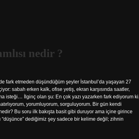
mlısı nedir ?
inde fark etmeden düşündüğüm şeyler İstanbul’da yaşayan 27
or: sabah erken kalk, ofise yetiş, ekran karşısında saatler,
a isteği… İlginç olan şu: En çok yazı yazarken fark ediyorum ki
hatırlıyorum, yorumluyorum, sorguluyorum. Bir gün kendi
ir? Bu soru ilk bakışta basit gibi duruyor ama içine girince
“düşünce” dediğimiz şey sadece bir kelime değil; zihnin