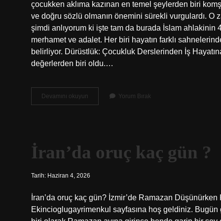
çocukken aklıma kazınan en temel şeylerden biri komş
ve doğru sözlü olmanın önemini sürekli vurgulardı. O 
şimdi anlıyorum ki işte tam da burada İslam ahlakinin 4 
merhamet ve adalet. Her biri hayatın farklı sahnelerin
belirliyor. Dürüstlük: Çocukluk Derslerinden İş Hayatı
değerlerden biri oldu.…
İslam
Devamını okuyun
Yorum Bırak
ahlakinin
4
temel
unsuru
nedir
İran’da oruç kaç gün ?
?
Tarih: Haziran 4, 2026
İran’da oruç kaç gün? İzmir’de Ramazan Düşünürken
Ekincioglugayrimenkul sayfasına hoş geldiniz. Bugün 