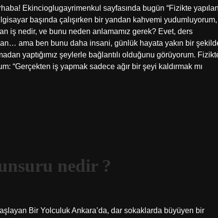
erhaba! Ekincioglugayrimenkul sayfasında bugün “Fizikte yapıla
 bilgisayar başında çalışırken bir yandan kahvemi yudumluyorum,
lan iş nedir, ve bunu neden anlamamız gerek? Evet, ders
 falan… ama ben bunu daha insani, günlük hayata yakın bir şekild
adan yaptığımız şeylerle bağlantılı olduğunu görüyorum. Fizikt
um: “Gerçekten iş yapmak sadece ağır bir şeyi kaldırmak mı
 unsuru nedir ?
aşlayan Bir Yolculuk Ankara’da, dar sokaklarda büyüyen bir