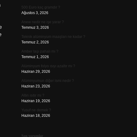
n
500 Euro kaç gramdır ?
Ağustos 3, 2026
Anew nedir ne işe yarar ?
e
Temmuz 3, 2026
e
Teknik alüminyum maaşları ne kadar ?
Temmuz 2, 2026
Amber taşı pahalı mı ?
Temmuz 1, 2026
Alüminyum folyo ısıyı azaltır mı ?
Haziran 29, 2026
Alüminyumun diğer ismi nedir ?
Haziran 23, 2026
Altın ısıtır mı ?
Haziran 19, 2026
Yusuf ne demek ?
Haziran 18, 2026
Son yorumlar