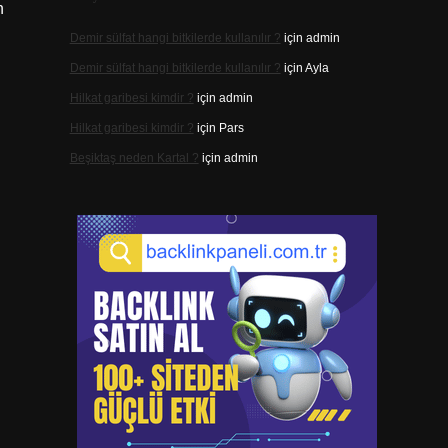
n
Demir sülfat hangi bitkilerde kullanılır ?
için
admin
Demir sülfat hangi bitkilerde kullanılır ?
için
Ayla
Hilkat garibesi kimdir ?
için
admin
Hilkat garibesi kimdir ?
için
Pars
Beşiktaş neden Kartal ?
için
admin