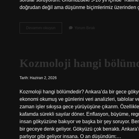
doğrudan değil ama düşünme biçimlerimiz üzerinden
Müslümanlar
Devamını okuyun
Yorum Bırak
kaç
gruba
ayrılır
?
Kozmoloji hangi bölümd
Tarih: Haziran 2, 2026
Kozmoloji hangi bölümdedir? Ankara’da bir gece gök
ekonomi okumuş ve günlerini veri analizleri, tablolar ve 
zaman işler sıkışsa gece yürüyüşüne çıkarım. Özellikle
kafamda sürekli sayılar döner. Enflasyon, büyüme, reg
insan gökyüzüne bakıyor ve başka bir şey soruyor. B
bir geceye denk geliyor. Gökyüzü çok berraktı. Ankara’n
parlıyor gibi geliyor insana. O an düşündüm:…