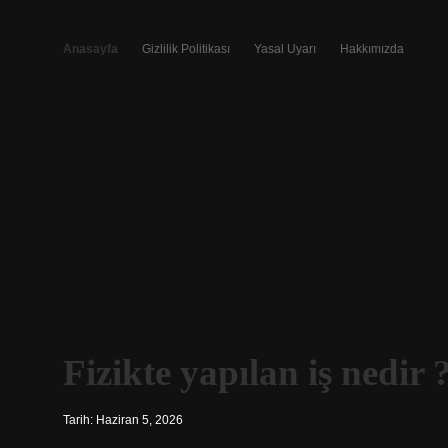
Anasayfa
Gizlilik Politikası
Yasal Uyarı
Hakkımızda
İlginç
Fizikte yapılan iş nedir 
Paylaşımlar
Tarih: Haziran 5, 2026
Yazılar