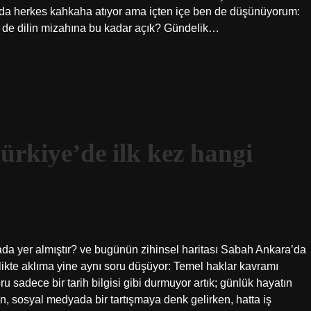
da herkes kahkaha atıyor ama içten içe ben de düşünüyorum:
 de dilin mizahına bu kadar açık? Gündelik…
rkiye’de ilk kez hangi
?
da yer almıştır? ve bugünün zihinsel haritası Sabah Ankara’da
likte aklıma yine aynı soru düşüyor: Temel haklar kavramı
u sadece bir tarih bilgisi gibi durmuyor artık; günlük hayatın
en, sosyal medyada bir tartışmaya denk gelirken, hatta iş