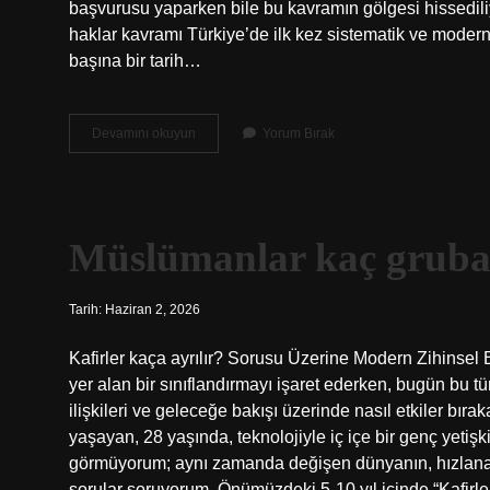
başvurusu yaparken bile bu kavramın gölgesi hissedil
haklar kavramı Türkiye’de ilk kez sistematik ve moder
başına bir tarih…
Temel
Devamını okuyun
Yorum Bırak
haklar
kavramı
Türkiye’de
ilk
kez
Müslümanlar kaç gruba 
hangi
anayasada
yer
Tarih: Haziran 2, 2026
almıştır
?
Kafirler kaça ayrılır? Sorusu Üzerine Modern Zihinsel Bi
yer alan bir sınıflandırmayı işaret ederken, bugün bu t
ilişkileri ve geleceğe bakışı üzerinde nasıl etkiler bı
yaşayan, 28 yaşında, teknolojiyle iç içe bir genç yetiş
görmüyorum; aynı zamanda değişen dünyanın, hızlanan b
sorular soruyorum. Önümüzdeki 5-10 yıl içinde “Kafirler 