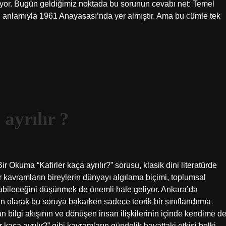
iyor. Bugün geldiğimiz noktada bu sorunun cevabı net: Temel
n anlamıyla 1961 Anayasası’nda yer almıştır. Ama bu cümle tek
ayrılır ?
r Okuma “Kafirler kaça ayrılır?” sorusu, klasik dini literatürde
ür kavramların bireylerin dünyayı algılama biçimi, toplumsal
rakabileceğini düşünmek de önemli hale geliyor. Ankara’da
kin olarak bu soruya bakarken sadece teorik bir sınıflandırma
ilgi akışının ve dönüşen insan ilişkilerinin içinde kendime d
kaça ayrılır?” gibi kavramların gündelik hayattaki etkisi belki