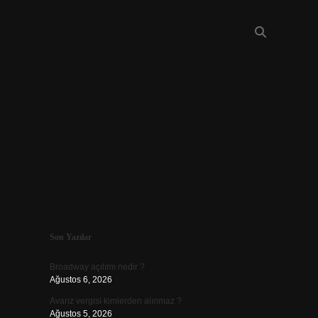
Sidebar
Son Yazılar
piabellaca
Broadway açılımı nedir ?
Ağustos 6, 2026
Avarız vergisi kimlerden alınmaz ?
Ağustos 5, 2026