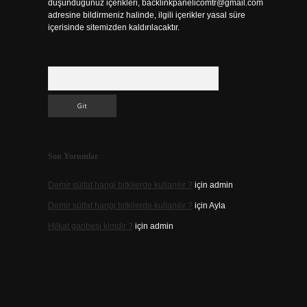
düşündüğünüz içerikleri,
backlinkpanelicomtr@gmail.com
adresine bildirmeniz halinde, ilgili içerikler yasal süre
içerisinde sitemizden kaldırılacaktır.
Arama
Son Yorumlar
Demir sülfat hangi bitkilerde kullanılır ?
için
admin
Demir sülfat hangi bitkilerde kullanılır ?
için
Ayla
Hilkat garibesi kimdir ?
için
admin